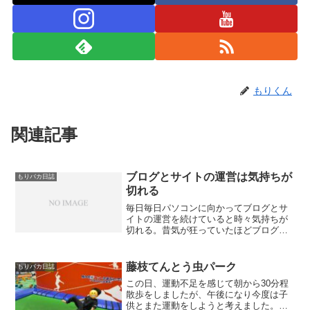
もりくん
関連記事
ブログとサイトの運営は気持ちが
もりバカ日誌
切れる
毎日毎日パソコンに向かってブログとサ
イトの運営を続けていると時々気持ちが
切れる。昔気が狂っていたほどブログサ
イトを作っていた頃は何時間でも集中出
来た。だから後はある程度ほったらかし
でも会社の年収以上の活躍が出来るサイ
藤枝てんとう虫パーク
もりバカ日誌
トを作る事が出来たと思う...
この日、運動不足を感じて朝から30分程
散歩をしましたが、午後になり今度は子
供とまた運動をしようと考えました。し