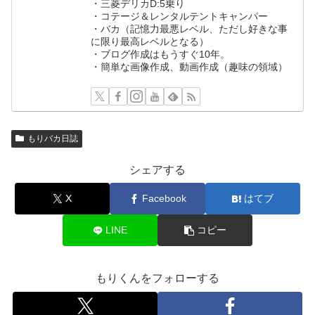
・三菱デリカD:5乗り
・コテージ＆レンタルテントキャンパー
・バカ（記憶力最悪レベル、ただし好きな事
に限り最高レベルとなる）
・ブログ作成はもうすぐ10年。
・簡単な画像作成、動画作成（趣味の領域）
もりバカ日誌
シェアする
X
Facebook
はてブ
LINE
コピー
もりくんをフォローする