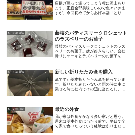
唐揚げ屋って迷ってしまう程に沢山あり
ます。正直全部美味しいので色々いきま
すが、今回初めてからあげ本舗「とり若
丸」に行って来ました。一人で食べるに
しては買いすぎたかも！夕飯で半分食べ
て、数時間後にお酒のつまみとして全部
食べました！美味しいけど...
藤枝のパティスリークロシェット
もりバカ日誌
のラズベリーのお菓子
藤枝のパティスリークロシェットのラズ
ベリーのお菓子。嫁が好きらしい。会社
帰りにケーキとラズベリーのお菓子を一
個だけ買って帰ったら「美味しい」との
事。後日もう一回行って4つ買ってきまし
た。ラズベリーを嫁は大好きなのは知っ
新しい折りたたみ傘を購入
もりバカ日誌
てましたが、小さいお菓...
傘ですが基本折りたたみ傘を使っていま
す。折りたたみじゃないと雨の時に車に
乗せる時に社内でその辺に当たるし、な
んとなーく邪魔って感じで使っていませ
ん。今回折りたたみ傘が紛失してしまい
（どこで無くしたか記憶に一切ない）購
入。Amazonで購入。...
最近の外食
もりバカ日誌
我が家は外食がかなり多い家だと思う。
週末は基本外食は当たり前で、平日で全
て家で食べたっていう経験はありませ
ん。くら寿司安価でファミリー向けの回