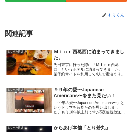
もりくん
関連記事
Ｍｉｎｎ西葛西に泊まってきまし
もりバカ日誌
た。
先日東京に行った際に「Ｍｉｎｎ西葛
西」というホテルに泊まってきました。
某予約サイトを利用して4人で素泊まり
「1万2千円」でしたがとても良かったで
す。2022年9月に利用しましたが、先月8
月に完成したばかりだったのでとても綺
９９年の愛〜Japanese
もりバカ日誌
麗でした。チェック...
Americans〜をまた見たい！
「99年の愛〜Japanese Americans〜」と
いうドラマを昔見たのを思い出しまし
た。もう10年以上前ですが5夜連続放送さ
れた草彅剛さん主演ドラマで、中井貴一
さんや松山ケンイチさん、仲間由紀恵さ
んやイモトアヤコさん等も出ていたと思
からあげ本舗「とり若丸」
もりバカ日誌
い...