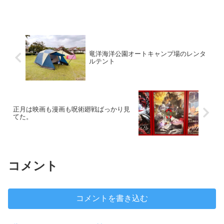
転寿司ではくら寿司によく行きます。は
ま寿司でもスシローでもカッパでも良い
のですが単純に家から一番近...
竜洋海洋公園オートキャンプ場のレンタ
ルテント
正月は映画も漫画も呪術廻戦ばっかり見
てた。
コメント
コメントを書き込む