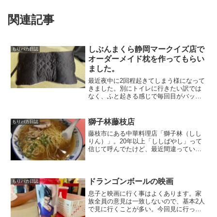
関連記事
しぶんまくら静岡マークイズ店で
もりバカ日誌
オーダーメイド枕を作ってもらい
ました。
最近夜中に2回程起きてしまう様になって
きました。別にトイレに行きたい訳では
なく、ふと起きる感じで毎回目がバッチ
リ冴えてるので明らかに眠りが浅くなっ
てる！数年前は睡眠時間なんて二の次で
死ぬほどブログとサイト運営の勉強に明
獅子林藤枝店
もりバカ日誌
け暮れた時期があり、今...
藤枝市にある中華料理店「獅子林（しし
りん）」。20年以上「ししばやし」って
信じて呼んでたけど、最近間違っている
と知った。獅子林のラーメンとチャーハ
ンラーメンもチャーハンも美味しいで
す！ただ杏仁豆腐は少し苦手。焼肉きん
ぐにあるようなプリンのよ...
ドランゴンボールの映画
もりバカ日誌
息子と映画に行く事はよくあります。家
族全員の意見は一致しないので、基本2人
で見に行くことが多い。今回見に行った
のは「ドランゴンボール超 スーパーヒー