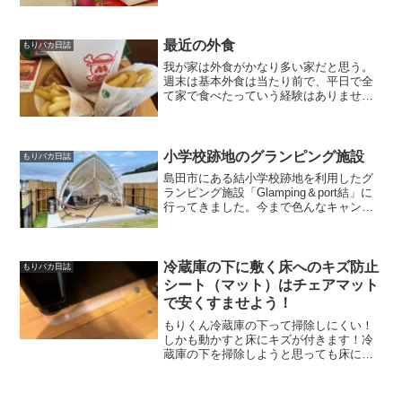
ロー」。ドランゴンボール好きな息子な
ので見に行くと行った前日から凄く楽し
みにしてました。ドリ...
最近の外食
もりバカ日誌
我が家は外食がかなり多い家だと思う。
週末は基本外食は当たり前で、平日で全
て家で食べたっていう経験はありませ
ん。くら寿司安価でファミリー向けの回
転寿司ではくら寿司によく行きます。は
ま寿司でもスシローでもカッパでも良い
のですが単純に家から一番近...
小学校跡地のグランピング施設
もりバカ日誌
島田市にある結小学校跡地を利用したグ
ランピング施設「Glamping＆port結」に
行ってきました。今まで色んなキャンプ
場に行ったけど、グラピングは初めてで
した。価格は普通のキャンプ場の軽く10
倍以上だけど、良い思い出になりまし
た。学校の校...
冷蔵庫の下に敷く床へのキズ防止
もりバカ日誌
シート（マット）はチェアマット
で安くすませよう！
もりくん冷蔵庫の下って掃除しにくい！
しかも動かすと床にキズが付きます！冷
蔵庫の下を掃除しようと思っても床にキ
ズが付くのが怖い！そんな方は下にキズ
防止のシートを敷くのが良いです。冷蔵
庫の下は一年に一回掃除する方が多いと