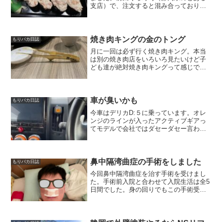
支店）で、注文すると混み合っておりま
すとなり注文出来ない事が続き。自分の
知り合いでもその支店は注文出来ないか
ら行かないって言っており自分も行かな
い様にしていました。くら...
焼き肉キングの金のトング
もりバカ日誌
月に一回は必ず行く焼き肉キング。本当
は別の焼き肉店をいろいろ見たいけど子
ども達が絶対焼き肉キングって感じで
す。今回焼き肉キングの金のトングが貰
えるとの事で行ってきました。自分と娘
は基本「ごはん」と「カルビ」ばかり食
べます。もったいないかもし...
車が臭いかも
もりバカ日誌
今車はデリカD:５に乗っています。オレ
ンジのラインが入ったアクティブギアっ
てモデルで会社ではダセーダセー言われ
ています。自分は気に入っているので何
言われてもいいです。その前の車はオデ
ッセイで10年以上乗ったところで買い替
えましたが、その直前...
鼻中隔湾曲症の手術をしました
もりバカ日誌
今回鼻中隔湾曲症を治す手術を受けまし
た。手術前入院と合わせて入院生活は全5
日間でした。身の回りでもこの手術受け
ている方多いのですが実体験によるリア
ル記事が少ない。なので鼻中隔湾曲症の
症状、入院と手術、必要な物について書
きます。同じ悩みを抱え...