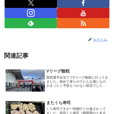
もりくん
関連記事
Vリーグ観戦
もりバカ日誌
西田選手目当てでVリーグ観戦に行ってき
ました。初めて来たのでどんな感じなの
がまったく予想もつかない状況でした
が、思ったよりも混んでるし出店もある
しイベント感が強いなって思いました。
西田選手の写真の前で同じポーズで撮る
息子。息子も娘もバレーを...
またくら寿司
もりバカ日誌
くら寿司ですが一時期行くの遠ざかって
ました。前回くら寿司（静岡県のとある