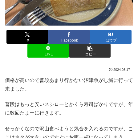
X
Facebook
はてブ
LINE
コピー
2024.03.17
価格が高いので普段あまり行かない沼津魚がし鮨に行って
来ました。
普段はもっと安いスシローとかくら寿司ばかりですが、年
に数回たまーに行きます。
せっかくなので沢山食べようと気合を入れるのですが、こ
こはネタが大きいのですぐにお腹一杯になってしまう。