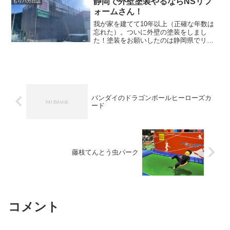
静岡で外壁塗装やるならNSリフ
もりバカ日誌
ォームさん！
我が家を建てて10年以上（正確な年数は
忘れた）。ついに外壁の塗装をしまし
た！塗装をお願いしたのは静岡県でリフ
ォームや塗装をしてくれるNSリフォーム
さん。以前、嫁の友達の旦那さんが我が
家のベランダの目隠しフェンスを施工し
てくれたんですが、その...
バンダイのドラゴンボールヒーローズカ
ード
藤枝てんとう虫パーク
コメント