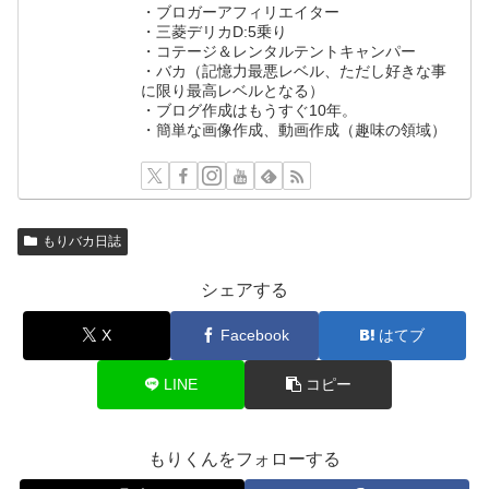
・ブロガーアフィリエイター
・三菱デリカD:5乗り
・コテージ＆レンタルテントキャンパー
・バカ（記憶力最悪レベル、ただし好きな事
に限り最高レベルとなる）
・ブログ作成はもうすぐ10年。
・簡単な画像作成、動画作成（趣味の領域）
もりバカ日誌
シェアする
X
Facebook
はてブ
LINE
コピー
もりくんをフォローする