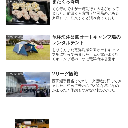
でました。かなりハマってます。劇場
またくら寿司
もりバカ日誌
版 呪術廻戦0「劇場版...
くら寿司ですが一時期行くの遠ざかって
ました。前回くら寿司（静岡県のとある
支店）で、注文すると混み合っておりま
すとなり注文出来ない事が続き。自分の
知り合いでもその支店は注文出来ないか
ら行かないって言っており自分も行かな
い様にしていました。くら...
竜洋海洋公園オートキャンプ場の
もりバカ日誌
レンタルテント
もりくんまた竜洋海洋公園オートキャン
プ場に行って来ました！我が家がよく行
くキャンプ場の一つに竜洋海洋公園オー
トキャンプ場があります。綺麗で管理が
しっかりとされてるので子供と行くキャ
ンプ場としてはとてもオススメ！いい
Vリーグ観戦
もりバカ日誌
ね！横にプールの別施設があ...
西田選手目当てでVリーグ観戦に行ってき
ました。初めて来たのでどんな感じなの
がまったく予想もつかない状況でした
が、思ったよりも混んでるし出店もある
しイベント感が強いなって思いました。
西田選手の写真の前で同じポーズで撮る
息子。息子も娘もバレーを...