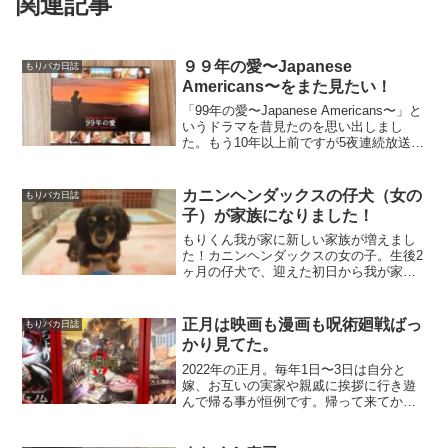
関連記事
９９年の愛〜Japanese
もりバカ日誌
Americans〜をまた見たい！
「99年の愛〜Japanese Americans〜」と
いうドラマを昔見たのを思い出しまし
た。もう10年以上前ですが5夜連続放送さ
れた草彅剛さん主演ドラマで、中井貴一
さんや松山ケンイチさん、仲間由紀恵さ
んやイモトアヤコさん等も出ていたと思
カニンヘンダックスの仔犬（女の
もりバカ日誌
い...
子）が家族になりました！
もりくん我が家に新しい家族が増えまし
た！カニンヘンダックスの女の子。生後2
ヶ月の仔犬で、迎えた初日から我が家で
元気一杯に遊んでくれています！僕は人
生で初めて犬と一緒に暮らす事になりま
したが、想像以上の可愛さにびっくりで
正月は映画も漫画も呪術廻戦ばっ
もりバカ日誌
す。我が家に来た仔犬の...
かり見てた。
2022年の正月。毎年1日〜3日は自分と
嫁、お互いの実家や親戚に挨拶に行き遊
んで帰る事が恒例です。帰って来てから
の夜から朝までの時間ですが、「呪術廻
戦」のアニメを見たり単行本ばかり読ん