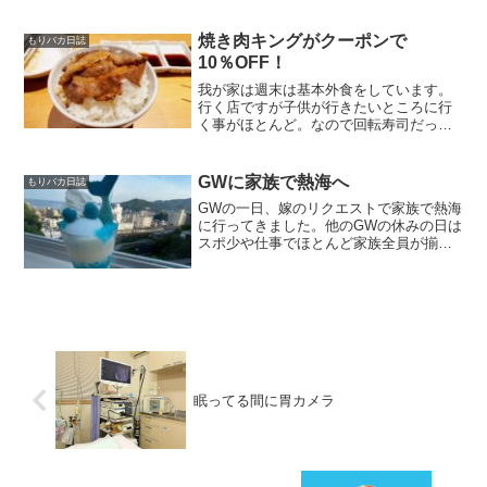
カワ 水切りラック 水切りかご ここがキ
ッチンのデットスペースなので、個々の
サイズに最適なタイプをAmazonで選びま
焼き肉キングがクーポンで
もりバカ日誌
した！Amaz...
10％OFF！
我が家は週末は基本外食をしています。
行く店ですが子供が行きたいところに行
く事がほとんど。なので回転寿司だった
り、カレー屋、ファミリーレストラン、
焼き肉が多いです。個人でやっているカ
フェなどはあまり行かなくなりました。
GWに家族で熱海へ
もりバカ日誌
昨日は焼き肉に行きたいと...
GWの一日、嫁のリクエストで家族で熱海
に行ってきました。他のGWの休みの日は
スポ少や仕事でほとんど家族全員が揃う
日がありません。今日がチャンスとばか
りに全員で行ってきました。子供が喜ぶ
「新幹線」移動は電車と新幹線で行って
来ました。子供も久し...
眠ってる間に胃カメラ