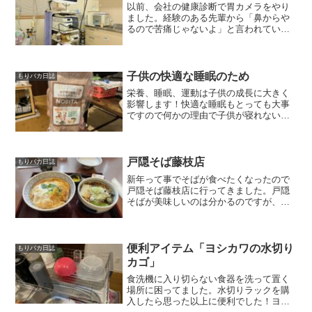
以前、会社の健康診断で胃カメラをやり
ました。経験のある先輩から「鼻からや
るので苦痛じゃないよ」と言われていた
ので油断してました。めっちゃ苦痛！
「おぇおぇ」状態で先生が説明してくる
ので返事も大変！胃カメラのコードも想
像以上に太かったです！そこ...
子供の快適な睡眠のため
もりバカ日誌
栄養、睡眠、運動は子供の成長に大きく
影響します！快適な睡眠もとっても大事
ですので何かの理由で子供が寝れないな
んて許せない！しまむらの超クールシリ
ーズ真夏に備えて寝具をしまむらの超ク
ールシリーズを買って寝室と子供部屋の
寝具を替えました。ニトリ...
戸隠そば藤枝店
もりバカ日誌
新年って事でそばが食べたくなったので
戸隠そば藤枝店に行ってきました。戸隠
そばが美味しいのは分かるのですが、い
つも藤枝店は混んでいます。この日も10
組順番待ちしており、お店の中に収まり
きらないので寒い中外で待っている方も
大勢いました。そばの気...
便利アイテム「ヨシカワの水切り
もりバカ日誌
カゴ」
食洗機に入り切らない食器を洗って置く
場所に困ってました。水切りラックを購
入したら思った以上に便利でした！ヨシ