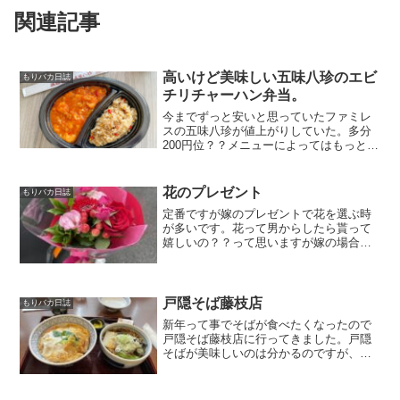
関連記事
高いけど美味しい五味八珍のエビ
もりバカ日誌
チリチャーハン弁当。
今までずっと安いと思っていたファミレ
スの五味八珍が値上がりしていた。多分
200円位？？メニューによってはもっとか
もしれません。僕はしっとり系の五味八
珍のチャーハンはとても好きですので、
行けば必ず食べます。テイクアウトもや
花のプレゼント
もりバカ日誌
っているので今回は「...
定番ですが嫁のプレゼントで花を選ぶ時
が多いです。花って男からしたら貰って
嬉しいの？？って思いますが嫁の場合は
上段抜きで嬉しいみたい。今回は結婚記
念日で食事に行く予定ですが、手ぶらで
帰るのもなんかなって思って花を購入！
毎回毎回よく喜んでくれる...
戸隠そば藤枝店
もりバカ日誌
新年って事でそばが食べたくなったので
戸隠そば藤枝店に行ってきました。戸隠
そばが美味しいのは分かるのですが、い
つも藤枝店は混んでいます。この日も10
組順番待ちしており、お店の中に収まり
きらないので寒い中外で待っている方も