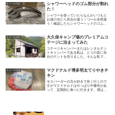
大勢いました。そばの気...
シャワーヘッドのゴム部分が割れ
もりバカ日誌
た！
シャワーを使っていたらなんかいつもと
お湯の当たり具合が違う！つーか全然違
う！確認したらシャワーヘッドのゴム部
分が割れていた。調べてみると使ってい
たのはLIXIL(リクシル) INAX シャワーヘ
ッド エコフルスプレーシャワー(メッキ仕
大久保キャンプ場のプレミアムコ
もりバカ日誌
様) ...
テージに泊まってみた
コテージキャンパーまたはレンタルテン
トキャンパーである私は、とうの昔に自
分のテントを売りました。そんな私です
が、好きなキャンプ場である静岡県藤枝
市の大久保キャンプ場へ行って来ました
ので共有します！今回泊まったコテージ
マクドナルド博多明太てりやきチ
もりバカ日誌
は最大10人泊まれる「プ...
キン
モスバーガーの方が好きで良く行くので
すがマクドナルドはやっぱり中毒性があ
って、定期的に食べに行きます。僕は明
太子が大好きです。マクドナルドから博
多明太てりやきチキンが登場していたの
で食べました！食べてみての感想です
が。美味しいけど、定番メニ...